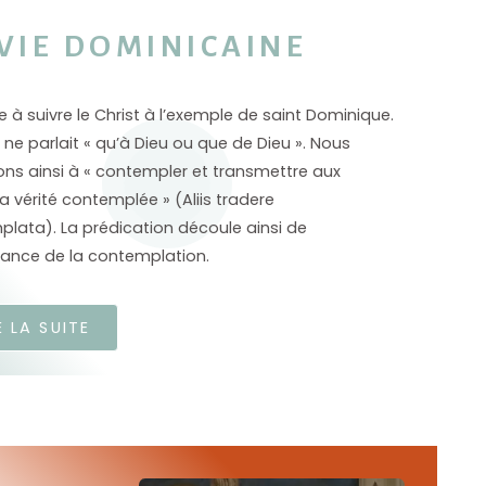
 VIE DOMINICAINE
ères mènent une vie commune dans des couvents
 en Provinces sous l’autorité du Maître de l’Ordre.
e à suivre le Christ à l’exemple de saint Dominique.
ux, ils font profession (vœu) des conseils
i ne parlait « qu’à Dieu ou que de Dieu ». Nous
liques de pauvreté, de chasteté dans le célibat et
ns ainsi à « contempler et transmettre aux
sance. Leur vie de prière est marquée par la
la vérité contemplée » (Aliis tradere
e, dans la célébration conventuelle quotidienne de
lata). La prédication découle ainsi de
ristie et de l’Office divin (liturgie des heures
ance de la contemplation.
e au chœur). Leur prière se déploie aussi dans
o divina
(lecture priante de la Bible), l’oraison
E LA SUITE
nelle et le Rosaire (chapelet). La contemplation
caine nécessite l’étude assidue, avant tout celle
arole de Dieu et de la théologie sacrée, à l’école de
Thomas d’Aquin.
e comprend, en plus des frères prêtres ou