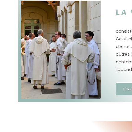
LA
Les fr
groupés
consist
Religie
Celui-c
évangé
chercho
d’obéis
autres 
liturgi
contemp
l’Eucha
l’abond
chanté
la
lecti
LIR
person
domini
de la P
saint 
L’Ordr