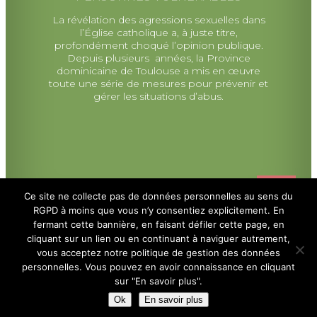
La révélation des agressions sexuelles dans
l’Église catholique a, à juste titre,
profondément choqué l’opinion publique.
Depuis plusieurs années, la Province
dominicaine de Toulouse a mis en œuvre
toute une série de mesures pour prévenir et
gérer les situations d’abus.
Ce site ne collecte pas de données personnelles au sens du
RGPD à moins que vous n’y consentiez explicitement. En
fermant cette bannière, en faisant défiler cette page, en
cliquant sur un lien ou en continuant à naviguer autrement,
vous acceptez notre politique de gestion des données
Politique de Confidentialité
personnelles. Vous pouvez en avoir connaissance en cliquant
sur "En savoir plus".
Site internet réalisé par
Colombier Communication
Ok
En savoir plus