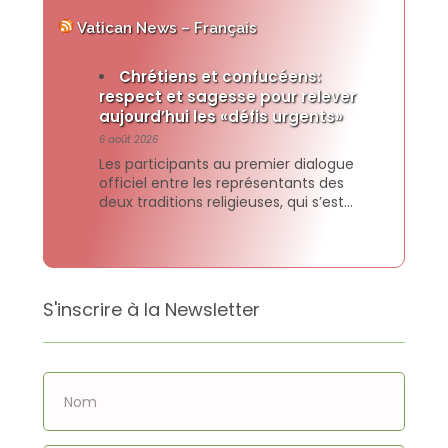
Vatican News – Français
Chrétiens et confucéens:
respect et sagesse pour relever
aujourd’hui les «défis urgents»
6 août 2026
Les participants au premier dialogue
officiel entre les représentants des
deux traditions religieuses, qui s’est
tenu à l’Université catholique de
Sogang à Séoul, ont signé et publié une
déclaration commune dans laquelle ils
affirment la volonté commune de faire
croitre l’amitié et de collaborer pour
S'inscrire à la Newsletter
construire des sociétés où chaque
personne et chaque communauté
puissent […]