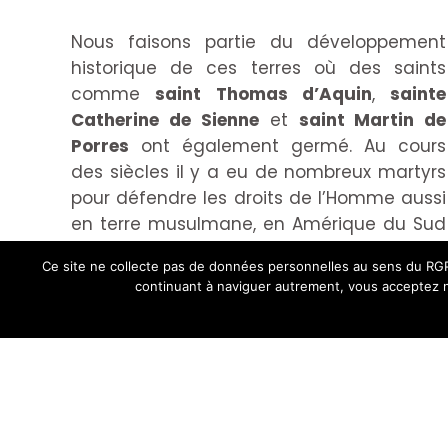
Nous faisons partie du développement
historique de ces terres où des saints
comme
saint Thomas d’Aquin
,
sainte
Catherine de Sienne
et
saint Martin de
Porres
ont également germé. Au cours
des siècles il y a eu de nombreux martyrs
pour défendre les droits de l’Homme aussi
en terre musulmane, en Amérique du Sud
et en Asie.
Ce site ne collecte pas de données personnelles au sens du RGPD
Saint Dominique nous a aussi inculqué la
continuant à naviguer autrement, vous acceptez n
présence de notre
Mère protectrice du
Très Saint Rosaire
. Cette prière, propre à la
Famille dominicaine et maintenant à
l’Église, incarne l’Évangile et la prière avec
le Christ.
L’Ordre des Prêcheurs suit avec