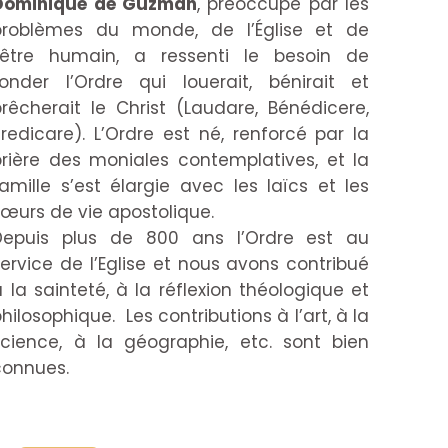
Dominique de Guzman
, préoccupé par les
problèmes du monde, de l’Église et de
l’être humain, a ressenti le besoin de
fonder l’Ordre qui louerait, bénirait et
prêcherait le Christ (Laudare, Bénédicere,
Predicare). L’Ordre est né, renforcé par la
prière des moniales contemplatives, et la
famille s’est élargie avec les laïcs et les
sœurs de vie apostolique.
Depuis plus de 800 ans l’Ordre est au
service de l’Eglise et nous avons contribué
 la sainteté, à la réflexion théologique et
hilosophique. Les contributions à l’art, à la
science, à la géographie, etc. sont bien
connues.