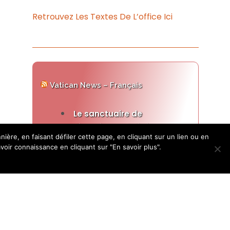
Retrouvez Les Textes De L’office Ici
Vatican News – Français
Le sanctuaire de
Medjugorje vandalisé reste
re, en faisant défiler cette page, en cliquant sur un lien ou en
ouvert
ir connaissance en cliquant sur "En savoir plus".
28 juillet 2026
Le bureau paroissial invite à la
prière, au pardon et au jeûne
après que l'autel extérieur de
l'église Saint-Jacques a été
incendié, causant d'importants
dégâts. Une statue de la Vierge
Marie a également été