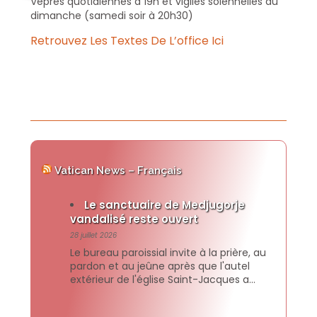
Vêpres quotidiennes à 19h et vigiles solennelles du
dimanche (samedi soir à 20h30)
Retrouvez Les Textes De L’office Ici
Vatican News – Français
Le sanctuaire de Medjugorje
vandalisé reste ouvert
28 juillet 2026
Le bureau paroissial invite à la prière, au
pardon et au jeûne après que l'autel
extérieur de l'église Saint-Jacques a
été incendié, causant d'importants
dégâts. Une statue de la Vierge Marie a