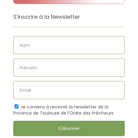
également été vandalisée. Les lieux ont
été nettoyés et sont à nouveau
propices au culte, indique un
S'inscrire à la Newsletter
communiqué. Tout lire
Je consens à recevoir la newsletter de la
Province de Toulouse de l’Ordre des Prêcheurs
S'abonner