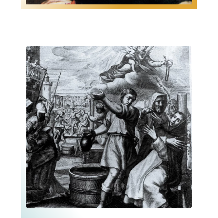
pour refonder la province
En 1880, à la fin de son noviciat, il
dominicaine de Toulouse en
dut quitter la France pour le
1866, et, ayant exercé de
couvent de Salamanque avec
multiples charges pour
tous ses frères dominicains suite
l’ordre et la province, il fut
aux décrets politiques contre les
élu comme maître de
congrégations religieuses.
l’Ordre en 1904, à soixante
Ordonné prêtre à Zamora le 22
dix ans, avec pour devise,
décembre 1883, il put retourner à
caritas veritatis
, la charité de
Toulouse en 1886 où il enseigna la
la vérité. Il stimula sans
philosophie, l’histoire de l’Église et
raideur la vie religieuse des
l’exégèse biblique. En 1888, le frère
frères par ses exhortations
Réginald Colchen, prieur
et son exemple, il favorisa la
provincial, l’envoya à l’université
vie intellectuelle par la
de Vienne pour parfaire sa
fondation d’un collège
connaissance des cultures et des
universitaire international à
langues orientales : hébreu,