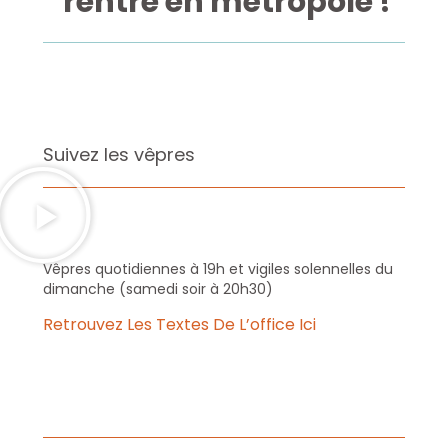
rentre en métropole !
dernières forces en l’élisant
pour gouverner la province de
Toulouse en 1932, charge qu’il
exerça jusqu’à sa mort
survenue au terme de son
second mandat, en 1940.
Suivez les vêpres
Vêpres quotidiennes à 19h et vigiles solennelles du
dimanche (samedi soir à 20h30)
Retrouvez Les Textes De L’office Ici