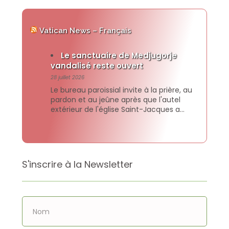
Vatican News – Français
Le sanctuaire de Medjugorje
vandalisé reste ouvert
28 juillet 2026
Le bureau paroissial invite à la prière, au
pardon et au jeûne après que l'autel
extérieur de l'église Saint-Jacques a
été incendié, causant d'importants
dégâts. Une statue de la Vierge Marie a
également été vandalisée. Les lieux ont
été nettoyés et sont à nouveau
propices au culte, indique un
S'inscrire à la Newsletter
communiqué. Tout lire