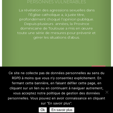
PERSONNES VULNÉRABLES
La révélation des agressions sexuelles dans
l’Église catholique a, à juste titre,
profondément choqué l’opinion publique.
Depuis plusieurs années, la Province
dominicaine de Toulouse a mis en œuvre
toute une série de mesures pour prévenir et
gérer les situations d’abus.
Ce site ne collecte pas de données personnelles au sens du
RGPD à moins que vous n’y consentiez explicitement. En
fermant cette bannière, en faisant défiler cette page, en
cliquant sur un lien ou en continuant à naviguer autrement,
vous acceptez notre politique de gestion des données
Politique de Confidentialité
personnelles. Vous pouvez en avoir connaissance en cliquant
sur "En savoir plus".
Site internet réalisé par
Colombier Communication
Ok
En savoir plus