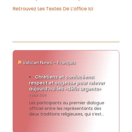
Retrouvez Les Textes De L’office Ici
Vatican News – Français
Chrétiens et confucéens:
respect et sagesse pour relever
aujourd’hui les «défis urgents»
6 août 2026
Les participants au premier dialogue
officiel entre les représentants des
deux traditions religieuses, qui s’est
tenu à l’Université catholique de
Sogang à Séoul, ont signé et publié une
déclaration commune dans laquelle ils