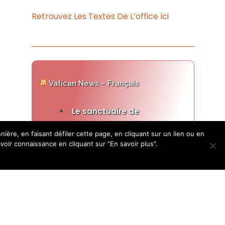
Retrouvez Les Textes De L’office Ici
Vatican News – Français
Le sanctuaire de
Medjugorje vandalisé reste
re, en faisant défiler cette page, en cliquant sur un lien ou en
ouvert
ir connaissance en cliquant sur "En savoir plus".
28 juillet 2026
Le bureau paroissial invite à la
prière, au pardon et au jeûne
après que l'autel extérieur de
l'église Saint-Jacques a été
incendié, causant d'importants
dégâts. Une statue de la Vierge
Marie a également été