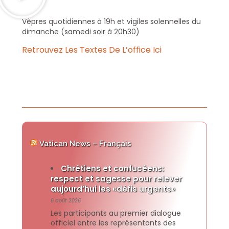
Vêpres quotidiennes à 19h et vigiles solennelles du
dimanche (samedi soir à 20h30)
Retrouvez Les Textes De L’office Ici
Vatican News – Français
Chrétiens et confucéens:
respect et sagesse pour relever
aujourd’hui les «défis urgents»
6 août 2026
Les participants au premier dialogue
officiel entre les représentants des