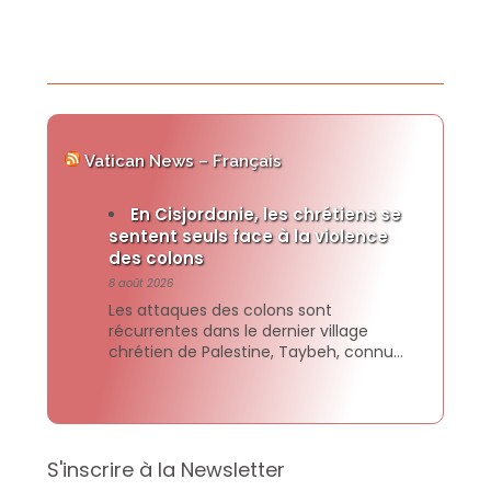
Vatican News – Français
En Cisjordanie, les chrétiens se
sentent seuls face à la violence
des colons
8 août 2026
Les attaques des colons sont
récurrentes dans le dernier village
chrétien de Palestine, Taybeh, connu
sous le nom d’Ephraïm dans la bible. Le
père Bashar Fawadleh, curé latin de la
paroisse du Christ-Rédempteur depuis
cinq ans, redoute de voir les familles
contraintes d'abandonner leurs terres.
S'inscrire à la Newsletter
«Nous voulons vivre en paix, dans la