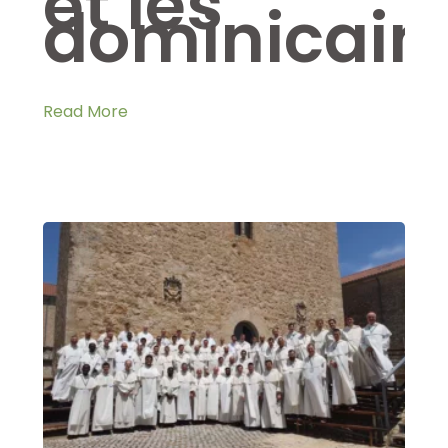
et les
dominicain
Read More