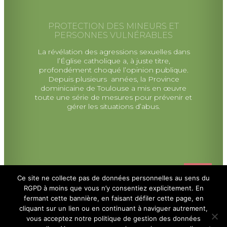
PROTECTION DES MINEURS ET
PERSONNES VULNÉRABLES
La révélation des agressions sexuelles dans
l’Église catholique a, à juste titre,
profondément choqué l’opinion publique.
Depuis plusieurs années, la Province
dominicaine de Toulouse a mis en œuvre
toute une série de mesures pour prévenir et
gérer les situations d’abus.
Ce site ne collecte pas de données personnelles au sens du
RGPD à moins que vous n’y consentiez explicitement. En
fermant cette bannière, en faisant défiler cette page, en
cliquant sur un lien ou en continuant à naviguer autrement,
vous acceptez notre politique de gestion des données
Politique de Confidentialité