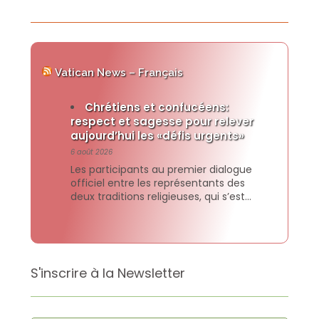
Vatican News – Français
Chrétiens et confucéens:
respect et sagesse pour relever
aujourd’hui les «défis urgents»
6 août 2026
Les participants au premier dialogue
officiel entre les représentants des
deux traditions religieuses, qui s’est
tenu à l’Université catholique de
Sogang à Séoul, ont signé et publié une
déclaration commune dans laquelle ils
affirment la volonté commune de faire
croitre l’amitié et de collaborer pour
S'inscrire à la Newsletter
construire des sociétés où chaque
personne et chaque communauté
puissent […]