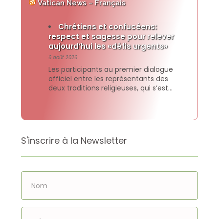
Vatican News – Français
Chrétiens et confucéens:
respect et sagesse pour relever
aujourd’hui les «défis urgents»
6 août 2026
Les participants au premier dialogue
officiel entre les représentants des
deux traditions religieuses, qui s’est
tenu à l’Université catholique de
Sogang à Séoul, ont signé et publié une
déclaration commune dans laquelle ils
affirment la volonté commune de faire
croitre l’amitié et de collaborer pour
S'inscrire à la Newsletter
construire des sociétés où chaque
personne et chaque communauté
puissent […]