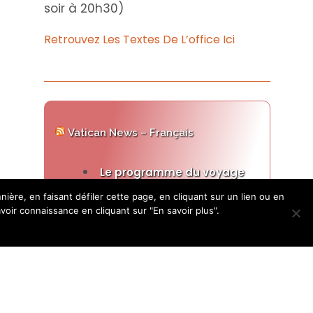
soir à 20h30)
Retrouvez Les Textes De L’office Ici
Vatican News – Français
Le programme du voyage
apostolique du Pape en
re, en faisant défiler cette page, en cliquant sur un lien ou en
France dévoilé
ir connaissance en cliquant sur "En savoir plus".
7 août 2026
La salle de presse du Saint-Siège
a publié ce vendredi le détail des
rendez-vous de Léon XIV lors de
sa venue en France, du 25 au 28
septembre prochains. Un voyage